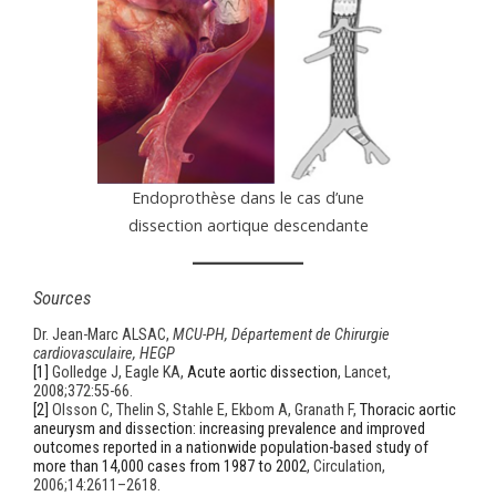
Endoprothèse dans le cas d’une
dissection aortique descendante
Sources
Dr. Jean-Marc ALSAC,
MCU-PH, Département de Chirurgie
cardiovasculaire, HEGP
[1]
Golledge J, Eagle KA,
Acute aortic dissection
, Lancet,
2008;372:55-66.
[2]
Olsson C, Thelin S, Stahle E, Ekbom A, Granath F,
Thoracic aortic
aneurysm and dissection: increasing prevalence and improved
outcomes reported in a nationwide population-based study of
more than 14,000 cases from 1987 to 2002
, Circulation,
2006;14:2611–2618.