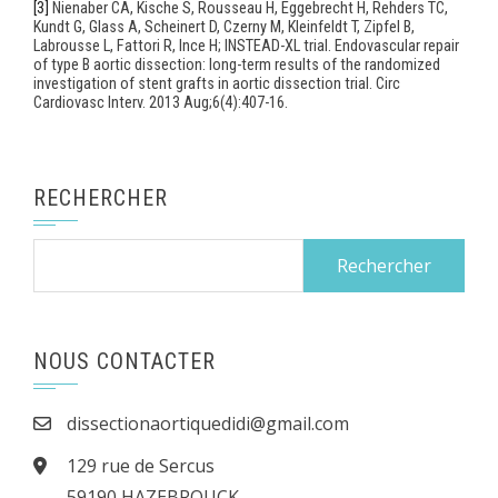
[3]
Nienaber CA, Kische S, Rousseau H, Eggebrecht H, Rehders TC,
Kundt G, Glass A, Scheinert D, Czerny M, Kleinfeldt T, Zipfel B,
Labrousse L, Fattori R, Ince H; INSTEAD-XL trial. Endovascular repair
of type B aortic dissection: long-term results of the randomized
investigation of stent grafts in aortic dissection trial. Circ
Cardiovasc Interv. 2013 Aug;6(4):407-16.
RECHERCHER
Rechercher :
NOUS CONTACTER
dissectionaortiquedidi@gmail.com
129 rue de Sercus
59190 HAZEBROUCK