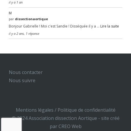
il y a 1 an
M
par
dissectionaortique
Bonjour Gabrielle ! Moi c'est Sandie ! Disséquée il y a …
Lire la suite
il y a 2 ans, 1 réponse
Nous contacter
Nous suivre
Mentions légales
/
Politique de confidentialité
© 2024 Association dissection Aortique -
site créé
par CREO Web